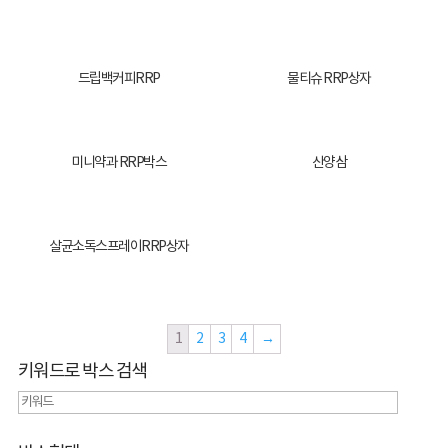
드립백커피RRP
물티슈 RRP상자
미니약과 RRP박스
산양삼
살균소독스프레이RRP상자
1
2
3
4
→
키워드로 박스 검색