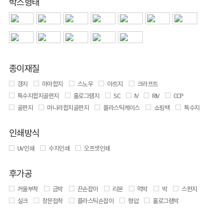
박스형태
종이재질
갱지
마마합지
스노우
아트지
크라프트
특수지합지골판지
홀로그램지
SC
IV
RIV
CCP
골판지
마니라합지골판지
플라스틱케이스
쇼핑백
특수지
인쇄방식
UV 인쇄
수지인쇄
오프셋인쇄
후가공
거울부착
금박
끈손잡이
리본
먹박
박
스펀지
실크
창문접착
플라스틱손잡이
형압
홀로그램박