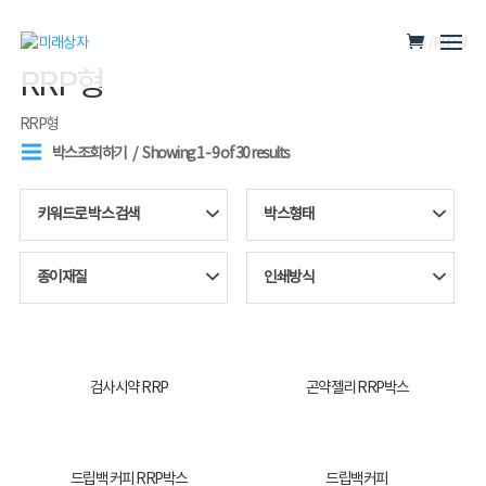
홈
/ RRP형
RRP형
RRP형
박스조회하기
Showing 1 - 9 of 30 results
키워드로 박스 검색
박스형태
종이재질
인쇄방식
검사시약 RRP
곤약젤리 RRP박스
드립백 커피 RRP박스
드립백커피