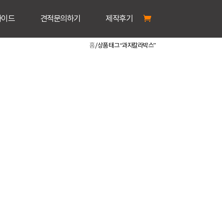
가이드
견적문의하기
제작후기
홈
/ 상품 태그 “과자칼라박스”