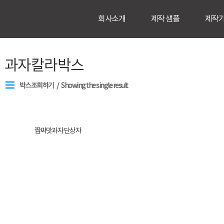
회사소개
제작 샘플
제작
과자칼라박스
박스조회하기
Showing the single result
짬짜맛과자 단상자