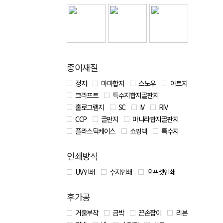
종이재질
갱지
마마합지
스노우
아트지
크라프트
특수지합지골판지
홀로그램지
SC
IV
RIV
CCP
골판지
마니라합지골판지
플라스틱케이스
쇼핑백
특수지
인쇄방식
UV 인쇄
수지인쇄
오프셋인쇄
후가공
거울부착
금박
끈손잡이
리본