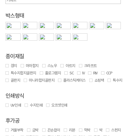
박스형태
종이재질
갱지
마마합지
스노우
아트지
크라프트
특수지합지골판지
홀로그램지
SC
IV
RIV
CCP
골판지
마니라합지골판지
플라스틱케이스
쇼핑백
특수지
인쇄방식
UV 인쇄
수지인쇄
오프셋인쇄
후가공
거울부착
금박
끈손잡이
리본
먹박
박
스펀지