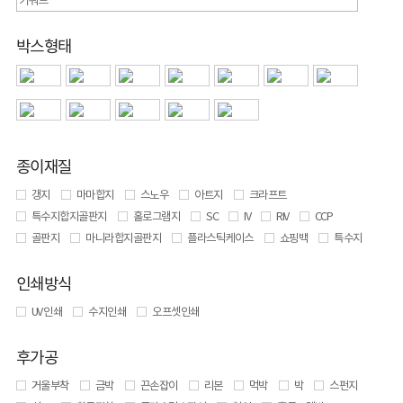
박스형태
종이재질
갱지
마마합지
스노우
아트지
크라프트
특수지합지골판지
홀로그램지
SC
IV
RIV
CCP
골판지
마니라합지골판지
플라스틱케이스
쇼핑백
특수지
인쇄방식
UV 인쇄
수지인쇄
오프셋인쇄
후가공
거울부착
금박
끈손잡이
리본
먹박
박
스펀지