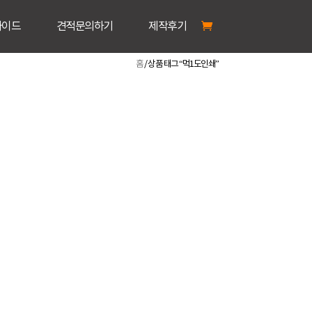
가이드
견적문의하기
제작후기
홈
/ 상품 태그 “먹1도인쇄”