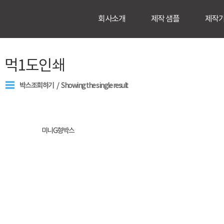
회사소개
제작 샘플
제작
먹1도인쇄
박스조회하기
Showing the single result
미니G형박스