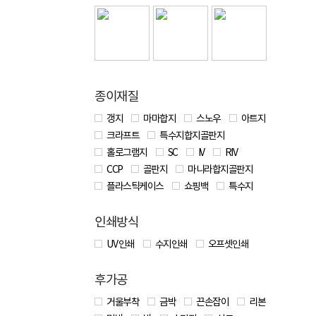
종이재질
갱지
마마합지
스노우
아트지
크라프트
특수지합지골판지
홀로그램지
SC
IV
RIV
CCP
골판지
마니라합지골판지
플라스틱케이스
쇼핑백
특수지
인쇄방식
UV 인쇄
수지인쇄
오프셋인쇄
후가공
거울부착
금박
끈손잡이
리본