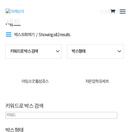
홈
/ 상품 태그 “세트”
세트
박스조회하기
Showing all 2 results
키워드로 박스 검색
박스형태
아임소굿홀섬쥬스
저온압착유세트
키워드로 박스 검색
박스형태