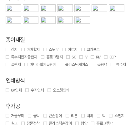
종이재질
갱지
마마합지
스노우
아트지
크라프트
특수지합지골판지
홀로그램지
SC
IV
RIV
CCP
골판지
마니라합지골판지
플라스틱케이스
쇼핑백
특수지
인쇄방식
UV 인쇄
수지인쇄
오프셋인쇄
후가공
거울부착
금박
끈손잡이
리본
먹박
박
스펀지
실크
창문접착
플라스틱손잡이
형압
홀로그램박