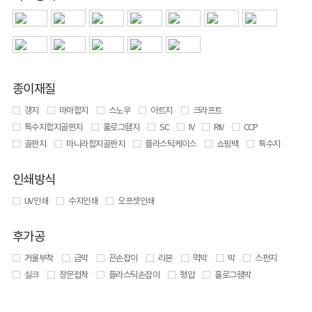
종이재질
갱지
마마합지
스노우
아트지
크라프트
특수지합지골판지
홀로그램지
SC
IV
RIV
CCP
골판지
마니라합지골판지
플라스틱케이스
쇼핑백
특수지
인쇄방식
UV 인쇄
수지인쇄
오프셋인쇄
후가공
거울부착
금박
끈손잡이
리본
먹박
박
스펀지
실크
창문접착
플라스틱손잡이
형압
홀로그램박