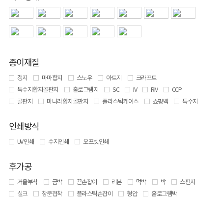
종이재질
갱지
마마합지
스노우
아트지
크라프트
특수지합지골판지
홀로그램지
SC
IV
RIV
CCP
골판지
마니라합지골판지
플라스틱케이스
쇼핑백
특수지
인쇄방식
UV 인쇄
수지인쇄
오프셋인쇄
후가공
거울부착
금박
끈손잡이
리본
먹박
박
스펀지
실크
창문접착
플라스틱손잡이
형압
홀로그램박