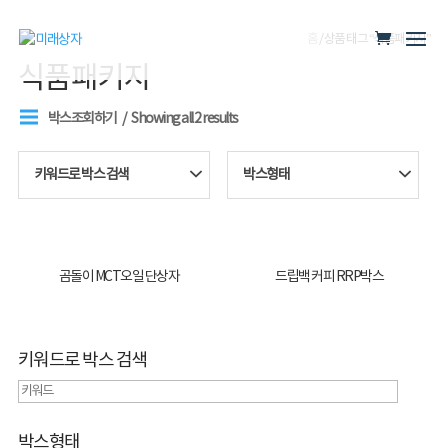
홈
/ 상품 태그 “식품패키지”
식품패키지
박스조회하기
Showing all 2 results
키워드로 박스 검색
박스형태
곰돌이 MCT오일 단상자
드립백 커피 RRP박스
키워드로 박스 검색
박스형태