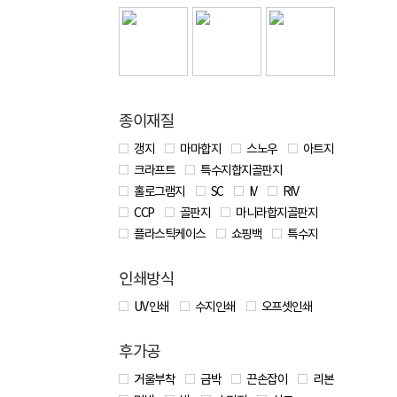
종이재질
갱지
마마합지
스노우
아트지
크라프트
특수지합지골판지
홀로그램지
SC
IV
RIV
CCP
골판지
마니라합지골판지
플라스틱케이스
쇼핑백
특수지
인쇄방식
UV 인쇄
수지인쇄
오프셋인쇄
후가공
거울부착
금박
끈손잡이
리본