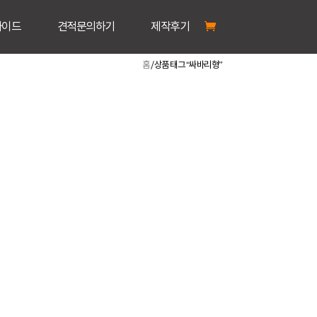
가이드
견적문의하기
제작후기
홈
/ 상품 태그 “싸바리형”