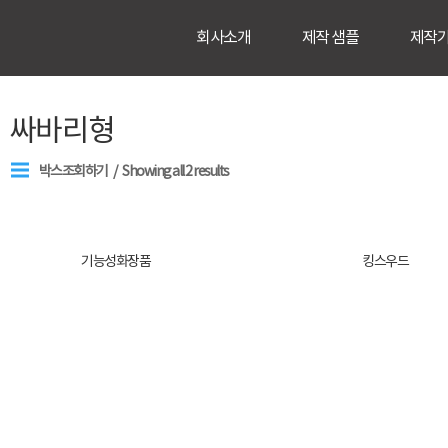
회사소개
제작 샘플
제작
싸바리형
박스조회하기
Showing all 2 results
기능성화장품
킹스우드