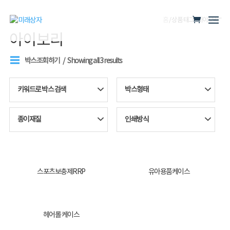
홈
/ 상품 태그 “아이보리”
아이보리
박스조회하기
Showing all 3 results
키워드로 박스 검색
박스형태
종이재질
인쇄방식
스포츠보충제RRP
유아용품케이스
헤어롤 케이스