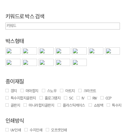
키워드로 박스 검색
박스형태
종이재질
갱지
마마합지
스노우
아트지
크라프트
특수지합지골판지
홀로그램지
SC
IV
RIV
CCP
골판지
마니라합지골판지
플라스틱케이스
쇼핑백
특수지
인쇄방식
UV 인쇄
수지인쇄
오프셋인쇄