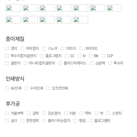
종이재질
갱지
마마합지
스노우
아트지
크라프트
특수지합지골판지
홀로그램지
SC
IV
RIV
CCP
골판지
마니라합지골판지
플라스틱케이스
쇼핑백
특수지
인쇄방식
UV 인쇄
수지인쇄
오프셋인쇄
후가공
거울부착
금박
끈손잡이
리본
먹박
박
스펀지
실크
창문접착
플라스틱손잡이
형압
홀로그램박