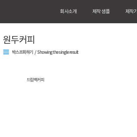
회사소개
제작 샘플
제작
원두커피
박스조회하기
Showing the single result
드립백커피