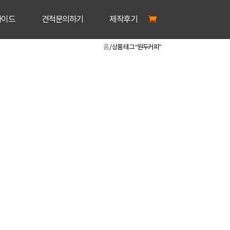
가이드
견적문의하기
제작후기
홈
/ 상품 태그 “원두커피”