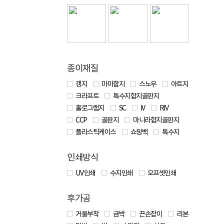
종이재질
갱지
마마합지
스노우
아트지
크라프트
특수지합지골판지
홀로그램지
SC
IV
RIV
CCP
골판지
마니라합지골판지
플라스틱케이스
쇼핑백
특수지
인쇄방식
UV 인쇄
수지인쇄
오프셋인쇄
후가공
거울부착
금박
끈손잡이
리본