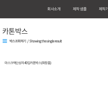
회사소개
제작 샘플
제작
카톤박스
박스조회하기
Showing the single result
마스크팩단상자40입카톤박스(화장품)