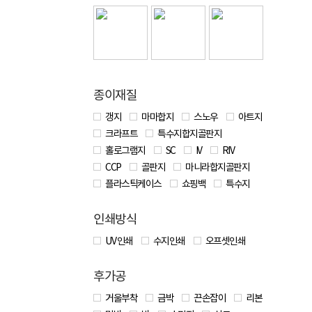
종이재질
갱지
마마합지
스노우
아트지
크라프트
특수지합지골판지
홀로그램지
SC
IV
RIV
CCP
골판지
마니라합지골판지
플라스틱케이스
쇼핑백
특수지
인쇄방식
UV 인쇄
수지인쇄
오프셋인쇄
후가공
거울부착
금박
끈손잡이
리본