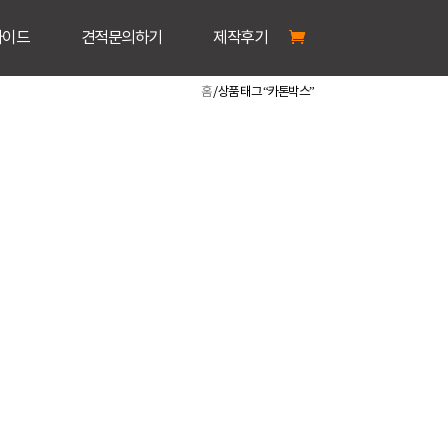
가이드
견적문의하기
제작후기
홈
/ 상품 태그 “카톤박스”