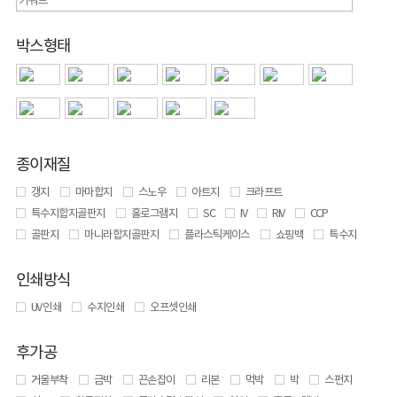
박스형태
종이재질
갱지
마마합지
스노우
아트지
크라프트
특수지합지골판지
홀로그램지
SC
IV
RIV
CCP
골판지
마니라합지골판지
플라스틱케이스
쇼핑백
특수지
인쇄방식
UV 인쇄
수지인쇄
오프셋인쇄
후가공
거울부착
금박
끈손잡이
리본
먹박
박
스펀지