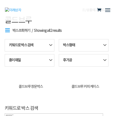
홈
/ 상품 태그 “콜드브루”
콜드브루
박스조회하기
Showing all 2 results
키워드로 박스 검색
박스형태
종이재질
후가공
콜드브루 창문박스
콜드브루 커피 케이스
키워드로 박스 검색