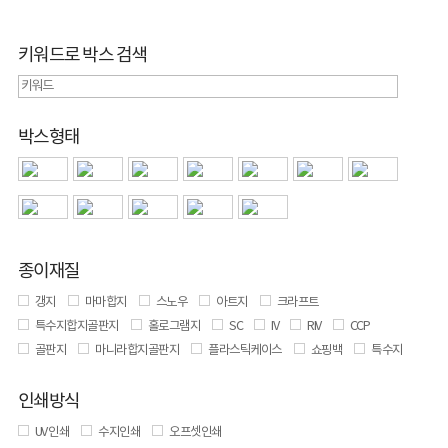
키워드로 박스 검색
박스형태
종이재질
갱지
마마합지
스노우
아트지
크라프트
특수지합지골판지
홀로그램지
SC
IV
RIV
CCP
골판지
마니라합지골판지
플라스틱케이스
쇼핑백
특수지
인쇄방식
UV 인쇄
수지인쇄
오프셋인쇄