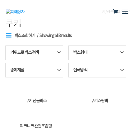
홈
/ 상품 태그 “쿠키”
쿠키
박스조회하기
Showing all 3 results
키워드로 박스 검색
박스형태
종이재질
인쇄방식
쿠키 선물박스
쿠키쇼핑백
피크니크 완전조립형