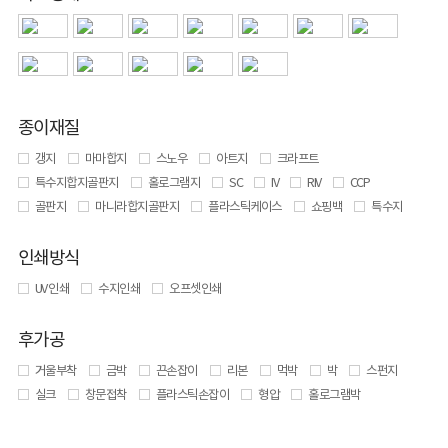
종이재질
갱지
마마합지
스노우
아트지
크라프트
특수지합지골판지
홀로그램지
SC
IV
RIV
CCP
골판지
마니라합지골판지
플라스틱케이스
쇼핑백
특수지
인쇄방식
UV 인쇄
수지인쇄
오프셋인쇄
후가공
거울부착
금박
끈손잡이
리본
먹박
박
스펀지
실크
창문접착
플라스틱손잡이
형압
홀로그램박