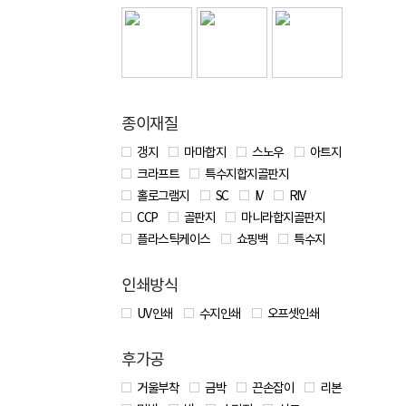
종이재질
갱지
마마합지
스노우
아트지
크라프트
특수지합지골판지
홀로그램지
SC
IV
RIV
CCP
골판지
마니라합지골판지
플라스틱케이스
쇼핑백
특수지
인쇄방식
UV 인쇄
수지인쇄
오프셋인쇄
후가공
거울부착
금박
끈손잡이
리본