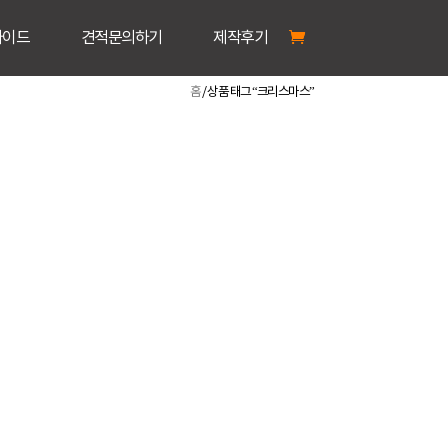
가이드
견적문의하기
제작후기
홈
/ 상품 태그 “크리스마스”