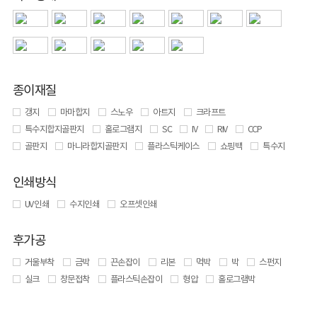
종이재질
갱지
마마합지
스노우
아트지
크라프트
특수지합지골판지
홀로그램지
SC
IV
RIV
CCP
골판지
마니라합지골판지
플라스틱케이스
쇼핑백
특수지
인쇄방식
UV 인쇄
수지인쇄
오프셋인쇄
후가공
거울부착
금박
끈손잡이
리본
먹박
박
스펀지
실크
창문접착
플라스틱손잡이
형압
홀로그램박