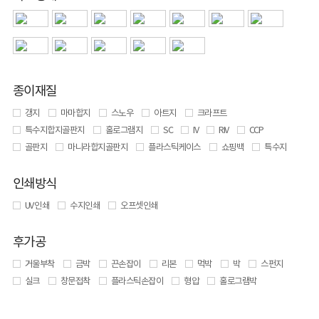
종이재질
갱지
마마합지
스노우
아트지
크라프트
특수지합지골판지
홀로그램지
SC
IV
RIV
CCP
골판지
마니라합지골판지
플라스틱케이스
쇼핑백
특수지
인쇄방식
UV 인쇄
수지인쇄
오프셋인쇄
후가공
거울부착
금박
끈손잡이
리본
먹박
박
스펀지
실크
창문접착
플라스틱손잡이
형압
홀로그램박