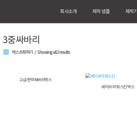
회사소개
제작 샘플
제작
3중싸바리
박스조회하기
Showing all 2 results
고급 한약싸바리박스
세이브 아워 스킨 박스