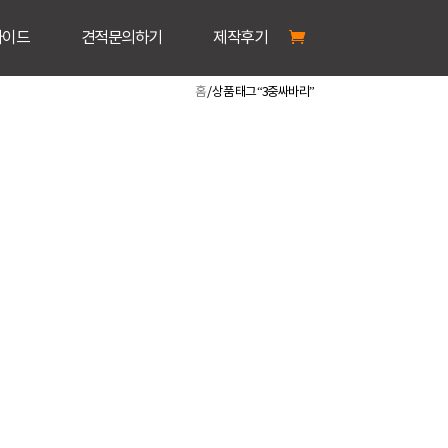
가이드
견적문의하기
제작후기
홈
/ 상품 태그 “3중싸바리”