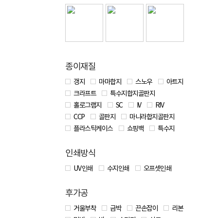
종이재질
갱지
마마합지
스노우
아트지
크라프트
특수지합지골판지
홀로그램지
SC
IV
RIV
CCP
골판지
마니라합지골판지
플라스틱케이스
쇼핑백
특수지
인쇄방식
UV 인쇄
수지인쇄
오프셋인쇄
후가공
거울부착
금박
끈손잡이
리본