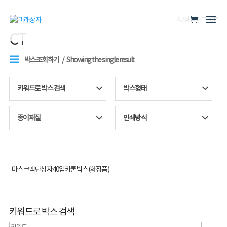
홈
/ 상품 태그 “CT”
CT
박스조회하기
Showing the single result
키워드로 박스 검색
박스형태
종이재질
인쇄방식
마스크팩단상자40입카톤박스(화장품)
키워드로 박스 검색