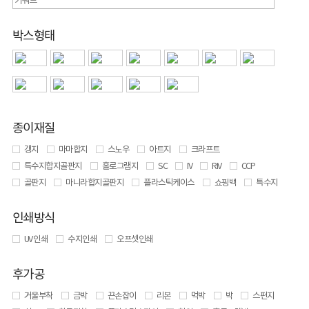
박스형태
종이재질
갱지
마마합지
스노우
아트지
크라프트
특수지합지골판지
홀로그램지
SC
IV
RIV
CCP
골판지
마니라합지골판지
플라스틱케이스
쇼핑백
특수지
인쇄방식
UV 인쇄
수지인쇄
오프셋인쇄
후가공
거울부착
금박
끈손잡이
리본
먹박
박
스펀지