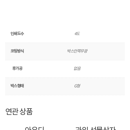
인쇄도수
4도
코팅방식
박스안쪽무광
후가공
없음
박스형태
G형
연관 상품