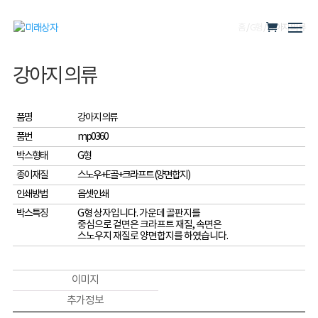
홈
/
G형
/ 강아지 의류
강아지 의류
품명
강아지 의류
품번
mp0360
박스형태
G형
종이재질
스노우+E골+크라프트 (양면합지)
인쇄방법
옵셋인쇄
박스특징
G형 상자입니다. 가운데 골판지를
중심으로 겉면은 크라프트 재질, 속면은
스노우지 재질로 양면합지를 하였습니다.
이미지
추가 정보