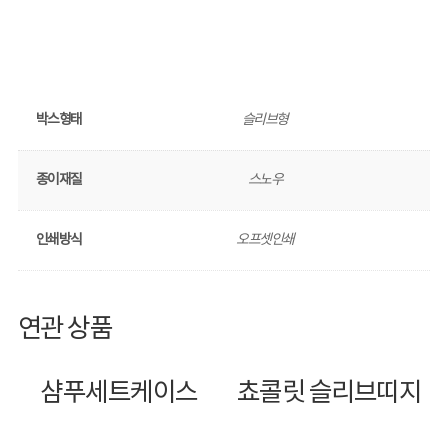
박스형태
슬리브형
종이재질
스노우
인쇄방식
오프셋인쇄
연관 상품
샴푸세트케이스
쵸콜릿 슬리브띠지