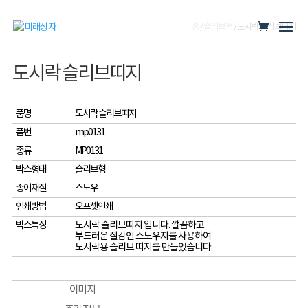
홈
/
슬리브형
/ 도시락 슬리브띠지
도시락 슬리브띠지
품명
도시락 슬리브띠지
품번
mp0131
종류
MP0131
박스형태
슬리브형
종이재질
스노우
인쇄방법
오프셋인쇄
박스특징
도시락 슬리브띠지 입니다. 깔끔하고
부드러운 질감인 스노우지를 사용하여
도시락용 슬리브 띠지를 만들었습니다.
이미지