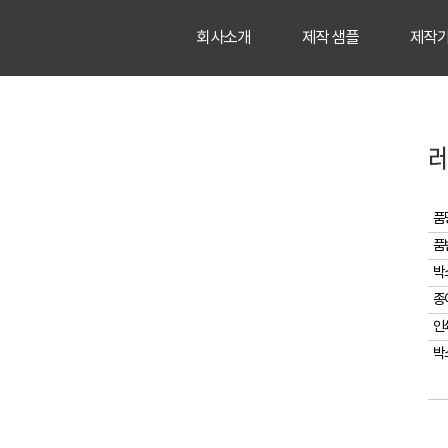
회사소개
제작 샘플
제작
품
품
박
종
인
박