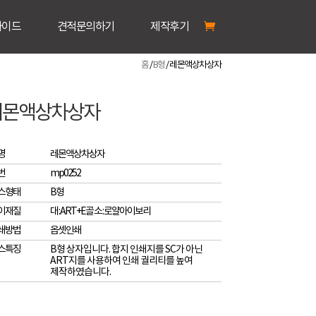
가이드
견적문의하기
제작후기
홈
/
B형
/ 레몬액상차상자
레몬액상차상자
명
레몬액상차상자
번
mp0252
스형태
B형
이재질
대 : ART+E골 소 : 로얄아이보리
쇄방법
옵셋인쇄
스특징
B형 상자입니다. 합지 인쇄지를 SC가 아닌
ART지를 사용하여 인쇄 궐리티를 높여
제작하였습니다.