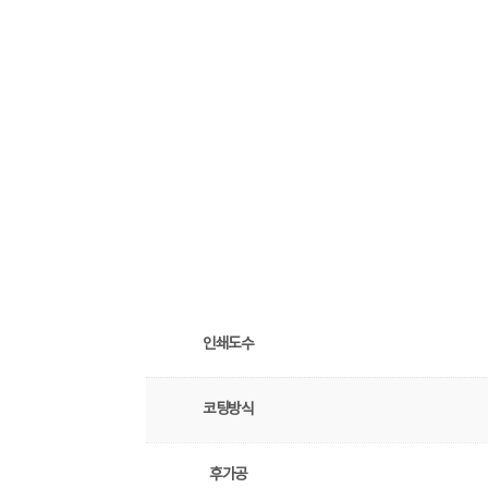
인쇄도수
코팅방식
후가공