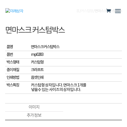
홈
/
커스텀형
/ 면마스크 커스텀박스
면마스크 커스텀박스
품명
면마스크 커스텀박스
품번
mp0283
박스형태
커스텀형
종이재질
크라프트
인쇄방법
옵셋인쇄
박스특징
커스텀형 상자입니다. 면마스크 1개를
넣을수 있는 사이즈의 상자입니다.
이미지
추가 정보