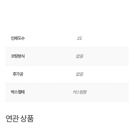
인쇄도수
1도
코팅방식
없음
후가공
없음
박스형태
커스텀형
연관 상품