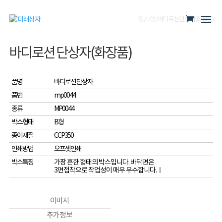
홈
/
B형
/ 바디로션 단상자(화장품)
바디로션 단상자(화장품)
품명
바디로션 단상자
품번
mp0044
종류
MP0044
박스형태
B형
종이재질
CCP350
인쇄방법
오프셋인쇄
박스특징
가장 흔한 형태의 박스입니다. 바닦면은
3면접착으로 작업성이 매우 우수합니다.ㅣ
이미지
추가 정보