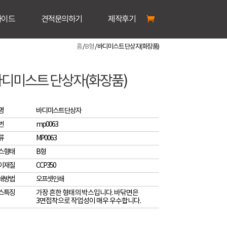
가이드
견적문의하기
제작후기
홈
/
B형
/ 바디미스트 단상자(화장품)
디미스트 단상자(화장품)
명
바디미스트 단상자
번
mp0063
류
MP0063
스형태
B형
이재질
CCP350
쇄방법
오프셋인쇄
스특징
가장 흔한 형태의 박스입니다. 바닦면은
3면접착으로 작업성이 매우 우수합니다.