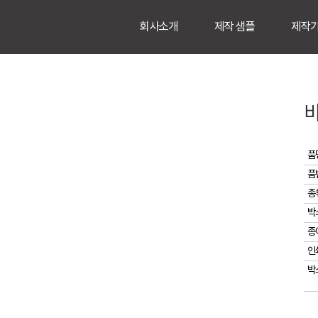
회사소개
제작 샘플
제작
바
품
품
종
박
종
인
박