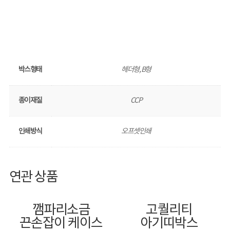
박스형태
헤더형, B형
종이재질
CCP
인쇄방식
오프셋인쇄
연관 상품
깸파리소금
고퀄리티
끈손잡이 케이스
아기띠박스