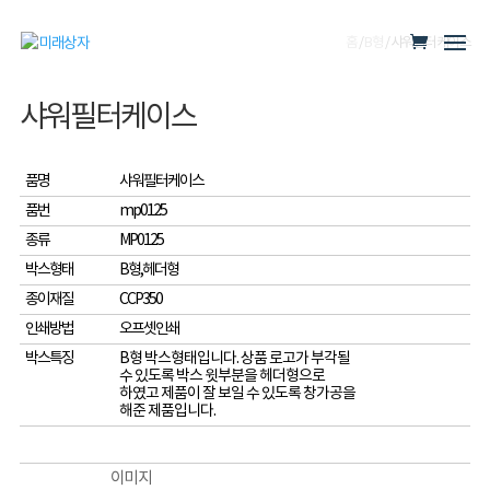
홈
/
B형
/ 샤워필터케이스
샤워필터케이스
품명
샤워필터케이스
품번
mp0125
종류
MP0125
박스형태
B형,헤더형
종이재질
CCP350
인쇄방법
오프셋인쇄
박스특징
B형 박스형태입니다. 상품 로고가 부각될
수 있도록 박스 윗부분을 헤더형으로
하였고 제품이 잘 보일 수 있도록 창가공을
해준 제품입니다.
이미지