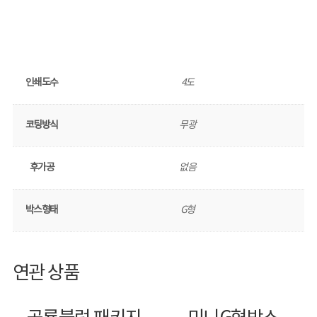
인쇄도수
4도
코팅방식
무광
후가공
없음
박스형태
G형
연관 상품