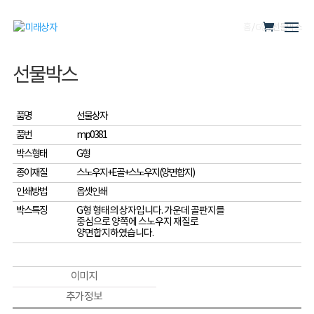
홈
/
G형
/ 선물박스
선물박스
품명
선물상자
품번
mp0381
박스형태
G형
종이재질
스노우지+E골+스노우지(양면합지)
인쇄방법
옵셋인쇄
박스특징
G형 형태의 상자입니다. 가운데 골판지를
중심으로 양쪽에 스노우지 재질로
양면합지하였습니다.
이미지
추가 정보