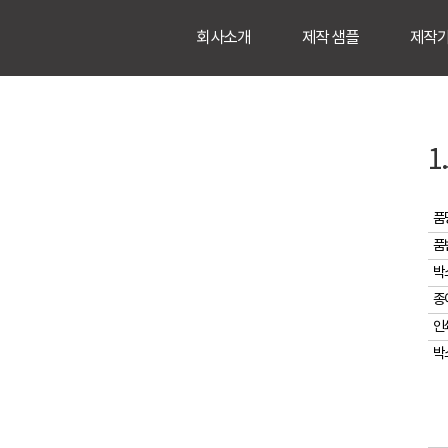
회사소개
제작 샘플
제작
품
품
박
종
인
박