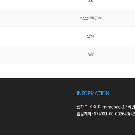
5도
박스안쪽무광
없음
G형
INFORMATION
웹하드 : 아이디 miraepack1 / 비번
입금계좌 : 674901-00-032643