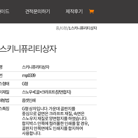
가이드
견적문의하기
제작후기
홈
/
G형
/ 1.스키니퓨리티상자
1.스키니퓨리티상자
명
스키니퓨리티상자
번
mp0339
스형태
G형
이재질
스노우+E골+크라프트 (양면합지)
쇄방법
옵셋인쇄
스특징
G형 상자입니다. 가운데 골판지를
중심으로 겉면은 크라프트 재질, 속면은
스노우지 재질로 양면합지를 하였습니다.
합지박스 안쪽에 컬러풀한 인쇄를 할 경우,
골판지 안쪽면에도 인쇄지를 합지하여
사용합니다.