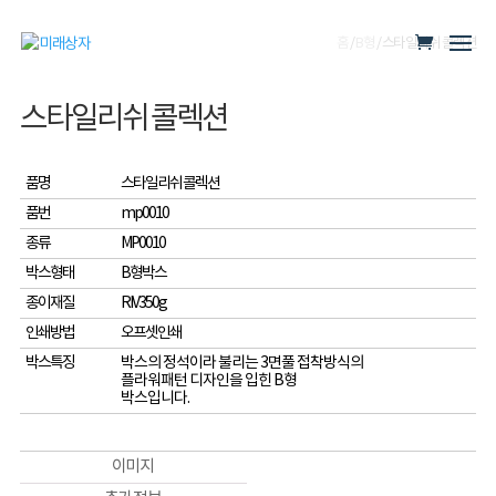
홈
/
B형
/ 스타일리쉬 콜렉션
스타일리쉬 콜렉션
품명
스타일리쉬 콜렉션
품번
mp0010
종류
MP0010
박스형태
B형박스
종이재질
RIV350g
인쇄방법
오프셋인쇄
박스특징
박스의 정석이라 불리는 3면풀 접착방식의
플라워패턴 디자인을 입힌 B형
박스입니다.
이미지