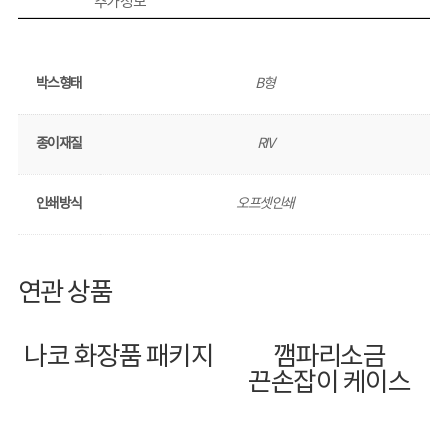
추가 정보
박스형태
B형
종이재질
RIV
인쇄방식
오프셋인쇄
연관 상품
나코 화장품 패키지
깸파리소금
끈손잡이 케이스