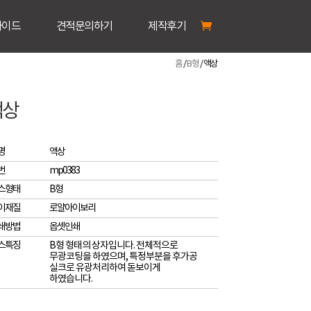
가이드
견적문의하기
제작후기
홈
/
B형
/ 액상
액상
명
액상
번
mp0383
스형태
B형
이재질
로얄아이보리
쇄방법
옵셋인쇄
스특징
B형 형태의 상자입니다. 전체적으로
무광코팅을 하였으며, 특정부분을 후가공
실크로 유광처리하여 돋보이게
하였습니다.