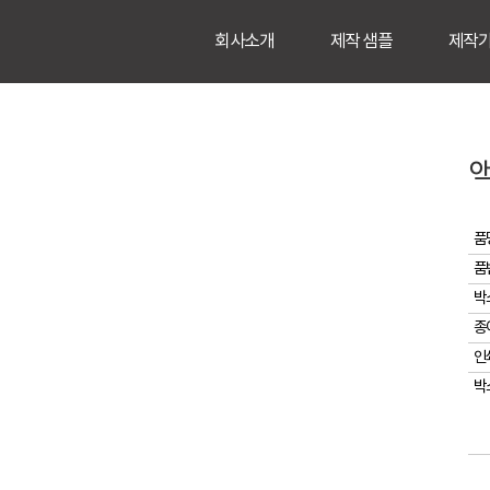
회사소개
제작 샘플
제작
품
품
박
종
인
박