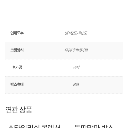
인쇄도수
별색2도+먹1도
코팅방식
무광라미네이팅
후가공
금박
박스형태
B형
연관 상품