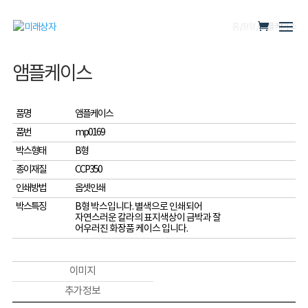
홈
/
B형
/ 앰플케이스
앰플케이스
품명
앰플케이스
품번
mp0169
박스형태
B형
종이재질
CCP350
인쇄방법
옵셋인쇄
박스특징
B형 박스입니다. 별색으로 인쇄되어
자연스러운 칼라의 표지색상이 금박과 잘
어우러진 화장품 케이스 입니다.
이미지
추가 정보