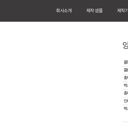
회사소개
제작 샘플
제작
품
품
종
박
종
인
박