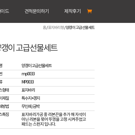
가이드
견적문의하기
제작후기
홈
/
표지바리형
/ 양갱이 고급선물세트
양갱이 고급선물세트
명
양갱이 고급선물세트
번
mp0033
류
MP0033
스형태
표지바리
이재질
특수지+갱지
쇄방법
무인쇄 / 금박
스특징
표지바리가공 중 리본끈을 추가 해 자석이
아닌 리본을 묶어 뚜껑을 고정 시켜주었고
패드는 스펀지 입니다.