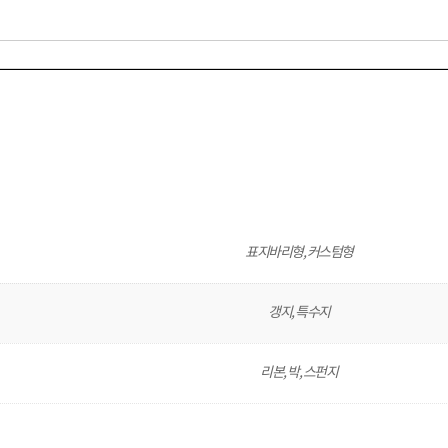
표지바리형, 커스텀형
갱지, 특수지
리본, 박, 스펀지