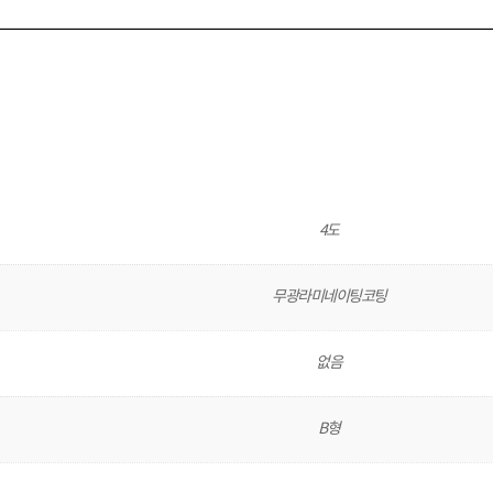
4도
무광라미네이팅코팅
없음
B형