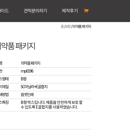
가이드
견적문의하기
제작후기
홈
/
B형
/ 의약품 패키지
의약품 패키지
명
의약품 패키지
번
mp0196
스형태
B형
이재질
SC마닐라+E골합지
쇄방법
옵셋인쇄
스특징
B형 박스입니다. 제품을 안전하게 보호 할
수 있도록 E골합지를 사용하였습니다.