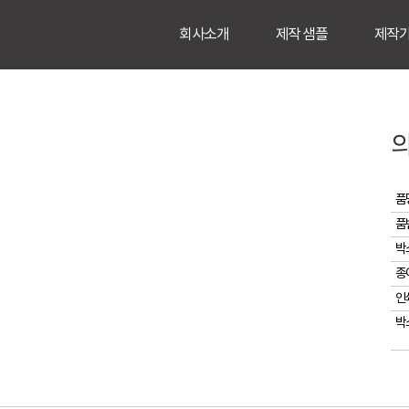
회사소개
제작 샘플
제작
품
품
박
종
인
박