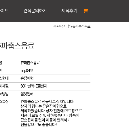
가이드
견적문의하기
제작후기
홈
/
손잡이형
/ 츄파춥스음료
츄파춥스음료
명
츄파춥스음료
번
mp0447
스형태
손잡이형
이재질
SC마닐라+E골판지
쇄방법
옵셋인쇄
스특징
츄파춥스음료 선물세트 상자입니다.
상자의 형태는 끈손잡이형으로
제작하였습니다. 상자 전면에 PET창으로
제품이 보일 수 있게 하였습니다. 양쪽에
끈손잡이를 달아 이동이 편리하고
선물용으로도 좋습니다!