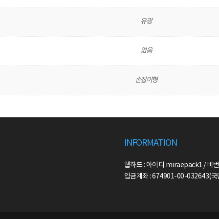
유광
없음
손잡이형
INFORMATION
웹하드 : 아이디 miraepack1 / 비번
입금계좌 : 674901-00-032643