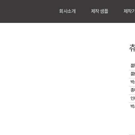
회사소개
제작 샘플
제작
품
품
박
종
인
박