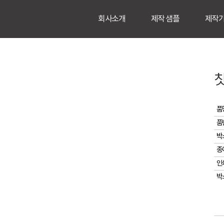
회사소개
제작 샘플
제작
칫
품
품
박
종
인
박