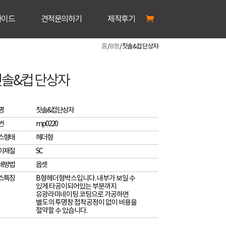
가이드
견적문의하기
제작후기
홈
/
B형
/ 칫솔&컵 단상자
솔&컵 단상자
명
칫솔&컵 단상자
번
mp0220
스형태
헤더형
이재질
SC
쇄방법
옵셋
스특징
B형헤더형박스입니다. 내부가 보일 수
있게 타공이되어있는 부분까지
유광라미네이팅 코팅으로 가공하면
별도의 투명창 접착공정이 없이 비용을
절약할 수 있습니다.