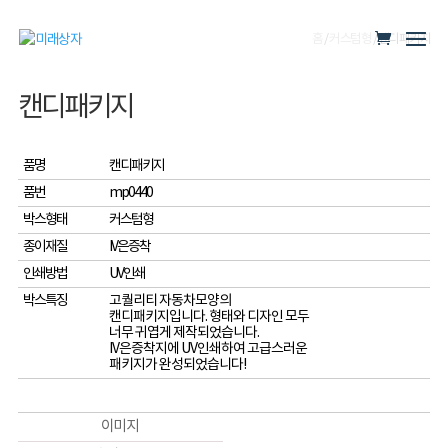
홈
/
커스텀형
/ 캔디패키지
캔디패키지
품명
캔디패키지
품번
mp0440
박스형태
커스텀형
종이재질
IV은증착
인쇄방법
UV인쇄
박스특징
고퀄리티 자동차모양의
캔디패키지입니다. 형태와 디자인 모두
너무 귀엽게 제작되었습니다.
IV은증착지에 UV인쇄하여 고급스러운
패키지가 완성되었습니다!
이미지