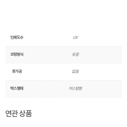
인쇄도수
UV
코팅방식
유광
후가공
없음
박스형태
커스텀형
연관 상품