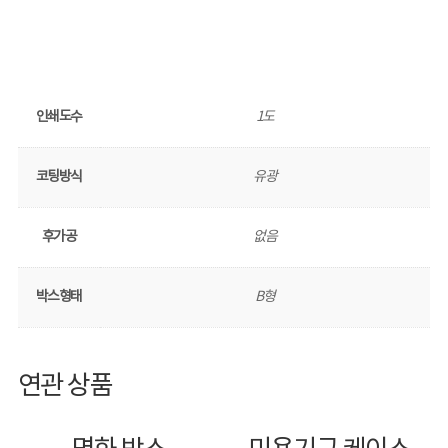
인쇄도수
1도
코팅방식
유광
후가공
없음
박스형태
B형
연관 상품