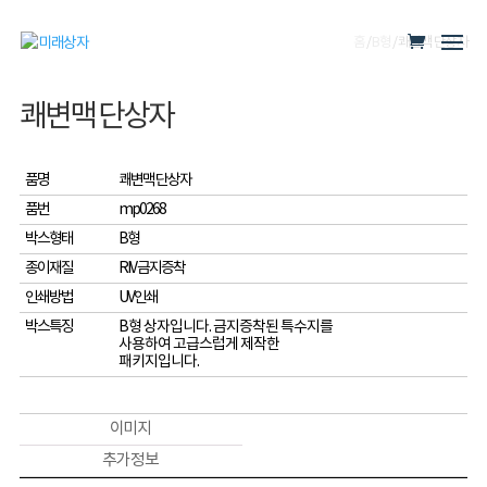
홈
/
B형
/ 쾌변맥 단상자
쾌변맥 단상자
품명
쾌변맥 단상자
품번
mp0268
박스형태
B형
종이재질
RIV 금지증착
인쇄방법
UV인쇄
박스특징
B형 상자입니다. 금지증착된 특수지를
사용하여 고급스럽게 제작한
패키지입니다.
이미지
추가 정보