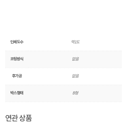
인쇄도수
먹1도
코팅방식
없음
후가공
없음
박스형태
B형
연관 상품