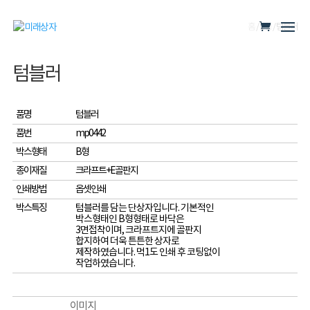
홈
/
B형
/ 텀블러
텀블러
품명
텀블러
품번
mp0442
박스형태
B형
종이재질
크라프트+E골판지
인쇄방법
옵셋인쇄
박스특징
텀블러를 담는 단상자입니다. 기본적인
박스형태인 B형형태로 바닥은
3면접착이며, 크라프트지에 골판지
합지하여 더욱 튼튼한 상자로
제작하였습니다. 먹1도 인쇄 후 코팅없이
작업하였습니다.
이미지