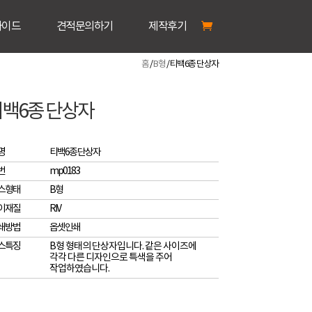
가이드
견적문의하기
제작후기
홈
/
B형
/ 티백6종 단상자
백6종 단상자
명
티백6종 단상자
번
mp0183
스형태
B형
이재질
RIV
쇄방법
옵셋인쇄
스특징
B형 형태의 단상자입니다. 같은 사이즈에
각각 다른 디자인으로 특색을 주어
작업하였습니다.