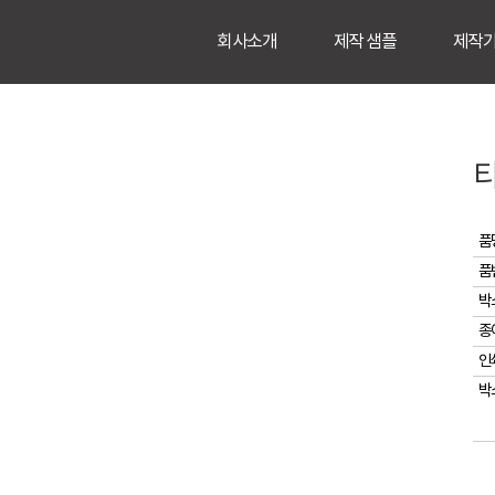
회사소개
제작 샘플
제작
티
품
품
박
종
인
박