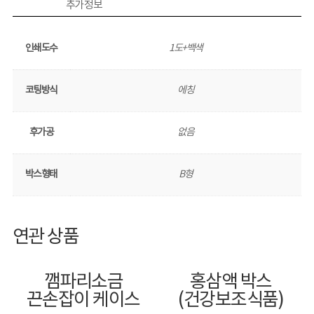
추가 정보
인쇄도수
1도+백색
코팅방식
에칭
후가공
없음
박스형태
B형
연관 상품
깸파리소금
홍삼액 박스
끈손잡이 케이스
(건강보조식품)