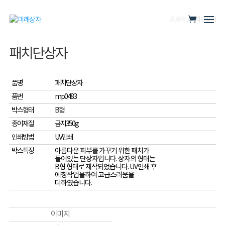
홈
/
B형
/ 패치단상자
패치단상자
품명
패치단상자
품번
mp0483
박스형태
B형
종이재질
금지350g
인쇄방법
UV인쇄
박스특징
아름다운 피부를 가꾸기 위한 패치가
들어있는 단상자입니다. 상자의 형태는
B형 형태로 제작되었습니다. UV인쇄 후
에칭작업을하여 고급스러움을
더하였습니다.
이미지