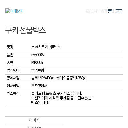
홈
/
슬리브형
/ 쿠키 선물박스
쿠키 선물박스
품명
프릳츠 쿠키 선물박스
품번
mp0005
종류
MP0005
박스형태
슬리브형
종이재질
슬리브: RIV400g 속케이스: 금증착IV350g
인쇄방법
오프셋인쇄
박스특징
슬리브형 프릳츠 쿠키박스 입니다.
고전적이며 시각적 무게감을 느낄수 있는
박스입니다.
이미지