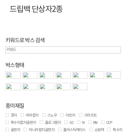
드립백 단상자2종
키워드로 박스 검색
박스형태
종이재질
갱지
마마합지
스노우
아트지
크라프트
특수지합지골판지
홀로그램지
SC
IV
RIV
CCP
골판지
마니라합지골판지
플라스틱케이스
쇼핑백
특수지