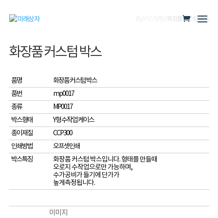
홈
/
커스텀형
/ 화장품 커스텀 박스
화장품 커스텀 박스
품명
화장품 커스텀 박스
품번
mp0017
종류
MP0017
박스형태
Y형 수작업 케이스
종이재질
CCP300
인쇄방법
오프셋인쇄
박스특징
화장품 커스텀 박스입니다. 형태를 만들때
오로지 수작업으로만 가능하며,
수가공비가 들기에 단가가
높게측정됩니다.
이미지