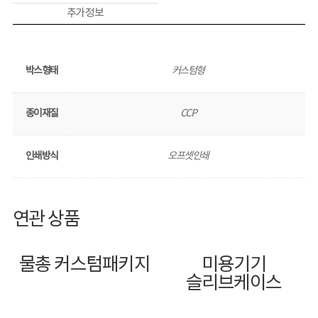
추가 정보
박스형태
커스텀형
종이재질
CCP
인쇄방식
오프셋인쇄
연관 상품
물총 커스텀패키지
미용기기
슬리브케이스