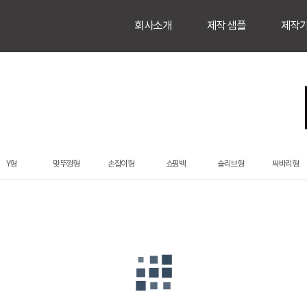
회사소개
제작 샘플
제작
Y형
맞뚜껑형
손잡이형
쇼핑백
슬리브형
싸바리형
장품)