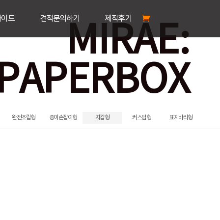
가이드
견적문의하기
제작후기
MIRAE:
PAPERBOX
완전조립형
종이손잡이형
지갑형
커스텀형
표지바리형