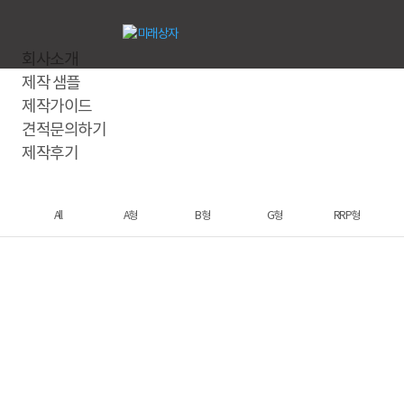
회사소개
제작 샘플
제작가이드
견적문의하기
제작후기
All
A형
B형
G형
RRP형
마스크팩 2매입(화장품)
지갑형 케이스(화