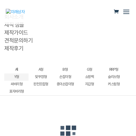
회사소개
제작 샘플
제작가이드
견적문의하기
제작후기
All
A형
B형
G형
RRP형
Y형
맞뚜껑형
손잡이형
쇼핑백
슬리브형
싸바리형
완전조립형
종이손잡이형
지갑형
커스텀형
표지바리형
쵸크상자
저온압착유세트
알페신샴푸세트상자
핸드케어 선물상자
화장품완전조립형상자
피크니크 완전조립형
스포츠양말 케이스
지압구 단상자
프리미엄 선물세트
쵸콜릿 단상자
스포츠보충제케이스
MR.QUEEN Y형합지박스
아로니아분말케이스
VITAVOLT케이스
유아용품케이스
비누선물상자